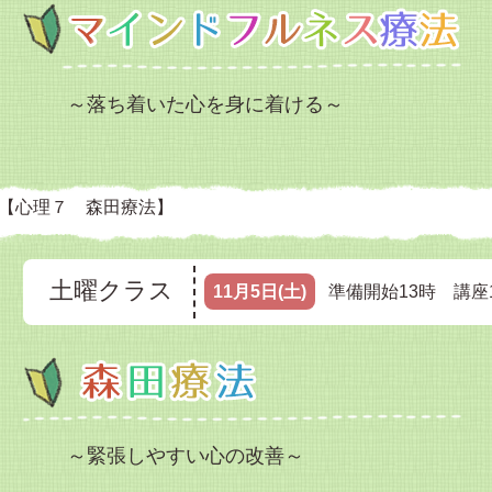
～落ち着いた心を身に着ける～
【心理７ 森田療法】
土曜クラス
11月5日(土)
準備開始13時 講座1
～緊張しやすい心の改善～