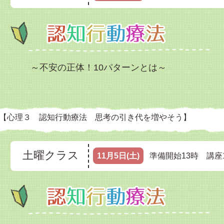
～不安の正体！10パターンとは～
【心理３ 認知行動療法 思考の引き代を増やそう】
土曜クラス
11月5日(土)
準備開始13時 講座1