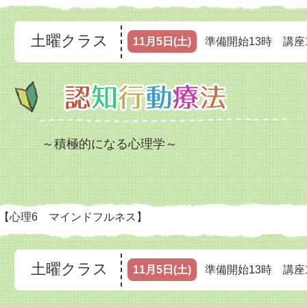
土曜クラス
11月5日(土)
準備開始13時 講座1
～積極的になる心理学～
【心理6 マインドフルネス】
土曜クラス
11月5日(土)
準備開始13時 講座1