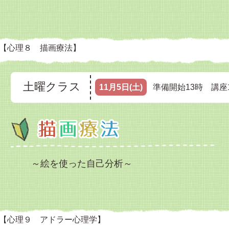
【心理８ 描画療法】
土曜クラス
11月5日(土)
準備開始13時 講座1
～絵を使った自己分析～
【心理９ アドラー心理学】