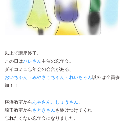
以上で講座終了。
この日は
ハレさん
主催の忘年会。
ダイコミュ忘年会の会合がある、
おいちゃん・みやさこちゃん・れいちゃん
以外は全員参
加！！
横浜教室から
あやさん、しょうさん
、
埼玉教室から
もときさん
も駆けつけてくれ、
忘れたくない忘年会になりました。