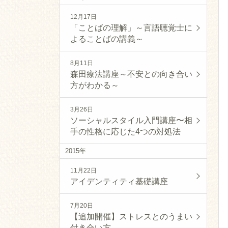
12月17日
「ことばの理解」～言語聴覚士に
よることばの講義～
8月11日
森田療法講座～不安との向き合い
方がわかる～
3月26日
ソーシャルスタイル入門講座〜相
手の性格に応じた4つの対処法
2015年
11月22日
アイデンティティ基礎講座
7月20日
【追加開催】ストレスとのうまい
付き合い方