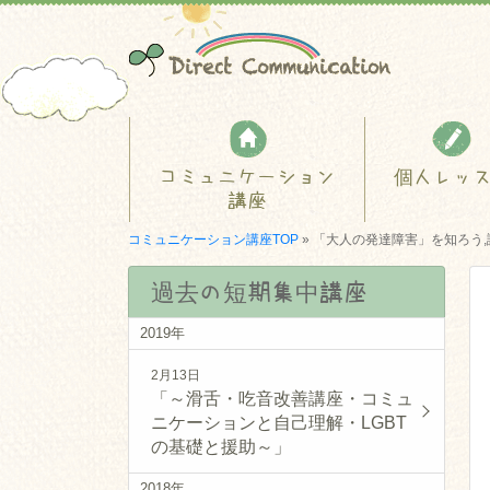
コミュニケーション
個人レッ
講座
コミュニケーション講座TOP
»
「大人の発達障害」を知ろう,
過去の短期集中講座
2019年
2月13日
「～滑舌・吃音改善講座・コミュ
ニケーションと自己理解・LGBT
の基礎と援助～」
2018年