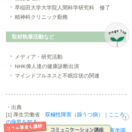
早稲田大学大学院人間科学研究科 修了
精神科クリニック勤務
取材執筆活動など
メディア・研究活動
NHK偉人達の健康診断出演
マインドフルネスと不眠症状の関連
・出典
[1] 厚生労働省
双極性障害（躁うつ病）｜こころ
↑
の病気を知る –
[2] 川上憲人(2006).
こころの健康についての疫学調