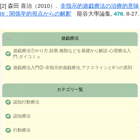
[2] 森田 喜治（2010）.
非指示的遊戯療法の治療的意味
III : 関係学的視点からの解釈
龍谷大學論集,
476
, 8-27.
遊戯療法
遊戯療法①やり方,効果,種類などを基礎から解説-心理療法入
門,ダイコミュ
遊戯療法入門②-非指示的遊戯療法,アクスラインと8つの原則
カテゴリ一覧
認知行動療法
認知療法
行動療法