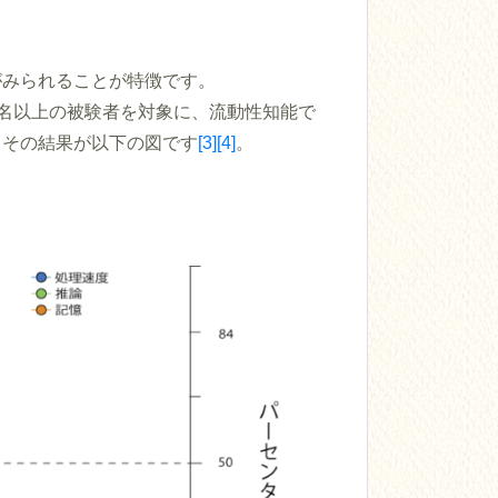
がみられることが特徴です。
1000名以上の被験者を対象に、流動性知能で
。その結果が以下の図です
[3]
[4]
。