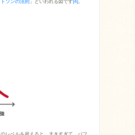
ットソンの法則
」といわれる図です
[4]
。
定のレベルを超えると、大きすぎて、パフ