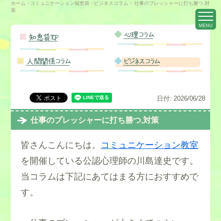
ホーム
>
コミュニケーション知恵袋
>
ビジネスコラム
>
仕事のプレッシャーに打ち勝つ,対
策
MENU
心理コラム
知恵袋TOP
人間関係コラム
ビジネスコラム
日付:
2026/06/28
仕事のプレッシャーに打ち勝つ,対策
皆さんこんにちは。
コミュニケーション教室
を開催している公認心理師の川島達史です。
当コラムは下記にあてはまる方におすすめで
す。