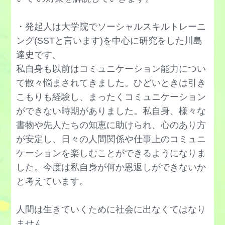
コミュニティを探す方法
承認欲求が強い人,なくす方法
職場の人間関係に疲れた
コミュ力を上げる方法,鍛え方
ジョハリの窓ゲームのやり方
・発起人は大学院でソーシャルスキルトレーニ
職場のメンタルヘルス
誘い方（夜の営み）
神経質を治す方法
ング(SSTと言います)を中心に研究をした川島
常連客・リピーターを増やす方法
誘い方（デート）
達史です。
心配性の治し方
ストレングスモデルを活かす方法
私自身も以前はコミュニケーション能力につい
雑談力を上げるトレーニング方法
ストレス症状の種類と治し方
スピーチの構成の仕方,例文
て散々悩まされてきました。ひどいときは引き
叱り方のコツ（部下,大人向け）
ストレス発散,解消法
スピーチがうまくなる方法
こもりも経験し、まったくコミュニケーション
質問力
ストロークの心理的効果,使い方
ができない時期がありました。私自身、様々な
セクハラ被害への対処法
自己開示のトレーニング法
書物や先人たちの知恵に助けられ、心のあり方
セルフコンパッション
責任感がない原因,持つ方法
が安定し、日々の人間関係や仕事上のコミュニ
自己紹介-婚活中の女性編
洗脳,マインドコントロールの解除法
説得力を高める話し方
ケーションを楽しむことができるようになりま
自己紹介-婚活中の男性編
絶望感への対処法
専門性をアピールする方法
した。今度は私自身が何か恩返しができないか
自己中心的な人の対処法
ソーシャルサポートを増やす方法
と考えています。
尊敬する人はいますか？答え方
嫉妬しない方法
脱フュージョンのやり方
探求心を持つ,高める方法
失恋から立ち直る方法
人間は生きていくために社会に出なくてはなり
楽しく生きる方法
単純接触効果,広告,ＣＭ,ビジネスでの活用法
ません。
シャイな男性の脈ありを見抜く方法