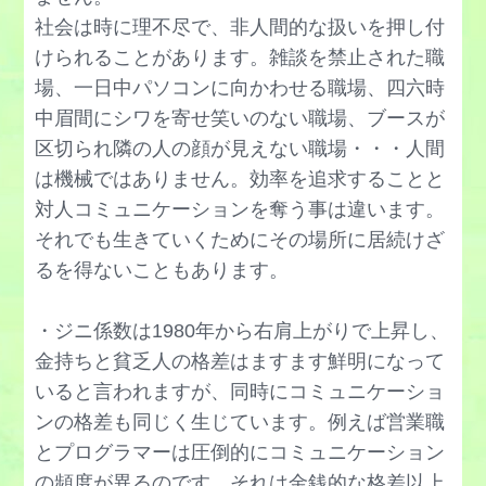
デイリーハッスルの対処法
チームビルディング入門
社会は時に理不尽で、非人間的な扱いを押し付
集団の会話に入れない,対処法
内向的を長所にする方法
チームワーク力を高める方法
けられることがあります。雑談を禁止された職
親近感がわく人になる方法
逃げ癖を直す方法
場、一日中パソコンに向かわせる職場、四六時
ディスカッション,議論が苦手
信頼関係を構築する方法
認知の歪みを治す方法,対処法
中眉間にシワを寄せ笑いのない職場、ブースが
怠け者,サボり癖の治し方
親友がいない,作る方法
区切られ隣の人の顔が見えない職場・・・人間
ネガティブ思考を改善する方法
話し方教室の選び方
は機械ではありません。効率を追求することと
好き避けする男子への対策
妬み,嫉みをやめたい方へ,なくす方法
ハラスメントの予防法
対人コミュニケーションを奪う事は違います。
誠実な人の見分け方
ノイローゼの治し方,解消法
パワハラ上司への対策
それでも生きていくためにその場所に居続けざ
生理的に無理になった時の対処法
悲観的を直す方法
るを得ないこともあります。
判断力を鍛える方法
積極的な男性,女性になる方法
人が怖い心理の克服法
PDSAサイクルの使い方
・ジニ係数は1980年から右肩上がりで上昇し、
束縛する彼氏,夫への対処法
フラストレーションを発散する方法
非認知能力の意味、高め方・伸ばす方法
金持ちと貧乏人の格差はますます鮮明になって
疎外感を克服する方法
ポジティブシンキングになる方法
ファシリテーション力をつける
いると言われますが、同時にコミュニケーショ
第一印象を良くする方法
マイナス思考を治す,改善する
ンの格差も同じく生じています。例えば営業職
フィードバックスキル
単純接触効果を恋愛,片思いで活かす方法
マズローの欲求5段階説
とプログラマーは圧倒的にコミュニケーション
フットインザドア法の使い方
デマに惑わされない方法
の頻度が異るのです。それは金銭的な格差以上