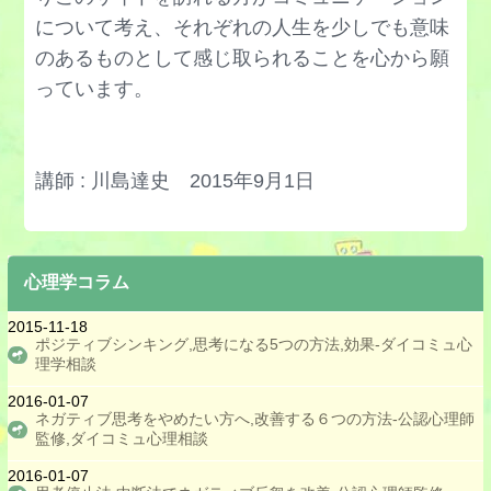
配慮に欠ける行動を改善する方法
について考え、それぞれの人生を少しでも意味
のあるものとして感じ取られることを心から願
励ます言葉,励まし方
っています。
話し方のトレーニング法
腹黒い人の特徴と対策
早とちりを直す方法
講師 : 川島達史 2015年9月1日
反抗期の対処法,接し方
引っ込み思案な性格を直す方法
心理学コラム
人が嫌いな原因と対策
人と比べる癖を直す,やめる方法
2015-11-18
ポジティブシンキング,思考になる5つの方法,効果‐ダイコミュ心
人との距離感がわからない
理学相談
人の気持ちが分からない,治し方
2016-01-07
ネガティブ思考をやめたい方へ,改善する６つの方法-公認心理師
人の目が気になる時の対策
監修,ダイコミュ心理相談
人見知りの原因と治す方法
2016-01-07