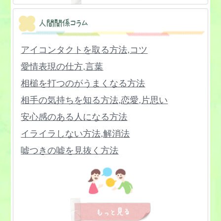
空の巣症候群を克服する方法
人間関係コラム
考えすぎる性格を治す方法
完璧主義をやめる方法
アイコンタクトを取る方法,コツ
感受性が強すぎる,4つの対策
愛情表現の仕方,言葉
感情のコントロール方法
相槌を打つのがうまくなる方法
気分が落ち込む時の対処法
相手の気持ちを知る方法,恋愛,片思い
基本的信頼感を回復する方法
安心感のある人になる方法
恐怖心を克服する方法
イライラしない方法,解消法
虚無感を解消する方法
嘘つきの嘘を見抜く方法
緊張しない方法,ほぐす方法
恨みが消えない,晴らす方法
苦しい,辛い時期の乗り越え方
笑顔の作り方,スマイルトレーニング
限界設定のやり方
SNS疲れの症状と対策
元気が出ない時の対処法
オープンクエッション,クローズクエッショ