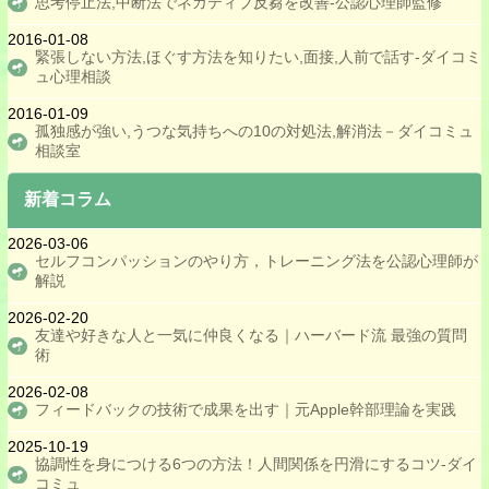
思考停止法,中断法でネガティブ反芻を改善‐公認心理師監修
人を好きになれない症候群
2016-01-08
夫婦喧嘩から仲直りする方法
緊張しない方法,ほぐす方法を知りたい,面接,人前で話す‐ダイコミ
ュ心理相談
夫婦の会話がない,増やす方法
2016-01-09
復縁する方法,冷却期間の目安
孤独感が強い,うつな気持ちへの10の対処法,解消法－ダイコミュ
相談室
不信感を持つ時の対処法
新着コラム
振られた,辛い気持ちを整理する方法
不倫の心理と対策
2026-03-06
セルフコンパッションのやり方，トレーニング法を公認心理師が
ぼっちで辛い,改善する方法
解説
褒め上手になる方法
2026-02-20
友達や好きな人と一気に仲良くなる｜ハーバード流 最強の質問
本音を見抜く方法
術
マウンティングする人の心理と対処法
2026-02-08
フィードバックの技術で成果を出す｜元Apple幹部理論を実践
真面目過ぎる,改善する方法
2025-10-19
マスクを取るのが怖い
協調性を身につける6つの方法！人間関係を円滑にするコツ-ダイ
コミュ