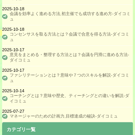
ムカつく人への対処法
2025-10-18
無視される時の対処法
会議を効率よく進める方法,初主催でも成功する進め方-ダイコミ
ュ
目を見て話す効果を活かす方法
2025-10-18
メンタライゼーションのトレーニング法
コンセンサスを取る方法とは？会議で合意を得る方法-ダイコミ
ュ
モテる人の共通点,特徴
2025-10-17
やきもちを妬かない方法
意見をまとめる・整理する方法とは？会議を円滑に進める方法-
ダイコミュ
優しい人になる方法
2025-10-17
ユマニチュードケアのやり方
ファシリテーションとは？意味や７つのスキルを解説-ダイコミ
ュ
よく笑う人になる方法
2025-10-14
ラポールを形成する方法
コーチングとは？意味や歴史、ティーチングとの違いを解説-ダ
イコミュ
理不尽な人の特徴と対応策
2025-07-27
類似性,似た者同士を活かす方法
マネージャーのための計画力,目標達成の秘訣‐ダイコミュ
別れる方法,タイミング
カテゴリ一覧