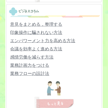
ン
現実検討能力をつける方法
ビジネスコラム
思いやりを持つ方法
後悔しない生き方・人生・考え方
会話が続かない
好奇心旺盛になる方法
意見をまとめる，整理する
会話力のトレーニング方法
心を整理する方法
印象操作に騙されない方法
蛙化現象を治す方法
孤独感が強い人の対処法
エンパワーメント力を高める方法
過干渉，過保護な親や上司への対策
コンプレックスを克服,解消する方法
会議を効率よく進める方法
過剰適応の特徴と対策
罪悪感が強い解消する方法を知りたい
感情労働を減らす方法
価値観が合わない対処法
挫折経験を乗り越える方法
業務計画力をつける
感謝の気持を持つ,伝える方法
寂しい,さみしい時の過ごし方
業務フローの設計法
寛容な人になる方法
幸せになる方法
クレーム対応のやり方
感情表現のトレーニング方法
自我を育てる方法
決断力をつける方法
協調性を身につける
自己愛が強い人への接し方
行動力がない原因と対策
気遣いができる人になる方法
自己否定をやめる方法
行動力を高める方法