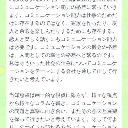
見捨てられ不安の克服方法
プレゼンテーションのコツ,話し方
にコミュニケーション能力の格差に繋っていき
デリカシーがない人,男性への対策
無気力の対処法,治し方
マネジメントのやり方
ます。コミュニケーション能力は仕事のためだ
同調圧力に屈しない方法
虚しい時の対処法
メンタルが弱い人への接し方
けに存在するのではなく、家族を作ったり、友
毒親育ちの特徴と対処法
メタ認知力のトレーニング法
人と余暇を楽しんだりするためにも存在する。
問題解決力をつける方法
友達がいない方向け,作る方法
メンタルが強い人の特徴,口癖
恋人と楽しく話すにもコミュニケーション能力
やりたいことがない,見つけ方
仲直りする方法
は必要です。コミュニケーションの機会の格差
モラトリアム期間を抜け出す方法
リーダーシップ理論,発揮の仕方
は、人間としての幸せの格差へと繋るのです。
慰める方法や言葉のかけ方
勇気が出ない,勇気を出す方法
両面提示法の使い方
私はそういった社会の歪みについてコミュニケ
情けない男性，ダメな男性を好きになる
憂鬱な気分を晴らす方法
冷静沈着になる方法
ーションをテーマにする会社を通して正して行
人間関係がうまくいかない
優柔不断の治し方
きたいと考えています。
ロジカルシンキングの鍛え方
人間関係リセット症候群
リフレーミングの練習法,ワーク
論破する人から身を守る方法,テクニック
当知恵袋は画一的な視点に限らず、様々な視点
人間不信の治し方
劣等感の克服方法
論理的思考を鍛える,トレーニング
から様々なコラムを書き、コミュニケーション
人の好き嫌いが激しい心理の対策
論理と直感を使い分けるコツ
の問題と真摯に向き合い、またその意味と展望
ネットで誹謗中傷する人への対策
を探って行きたいと考えています。そして何よ
飲み会が嫌い,楽しむ方法
りこのサイトを訪れる方がコミュニケーション