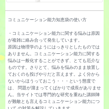
機能不全家族で育った
情緒不安定の治し方
コーチングの意味とやり方
気まずい関係を改善する方法
思考停止法,中断法
コンセンサスを取る方法
共感力を高めるトレーニング方法
コミュニケーション能力知恵袋の使い方
深呼吸のやり方
先延ばし癖の治し方
共依存関係を克服したい,夫婦,恋愛
自意識過剰を治したい
資格商法を見抜く方法
・コミュニケーション能力に関する悩みは原因
協調性がない人への対処法
自己肯定感を高める方法
ジェスチャーのトレーニング方法
が複雑に絡み合って発生しています。
興味が湧く,持つ方法を知りたい…
自己効力感を高める方法
原因は物理学のようにはっきりとしたものでは
仕事が辛い時の過ごし方,対処法
拒絶された時の対処法
ありません。コミュニケーション能力に関する
自己嫌悪に陥る,やめる方法
仕事でやる気がでない原因と治し方
悩みは一般化することができず、とても厄介な
凝視された時の対処法
自責の念に駆られる時の対処法
仕事に行きたくない時の対処法
ものです。さりとて、悩みを悩みのまま放置し
空気が読めない,原因と治し方
自尊心を高める方法
仕事のプレッシャーに打ち勝つ方法
ておくのも投げやりだと言えます。よく分から
愚痴を言う人の心理と対策
自分が嫌いを改善する方法
ないからほうっておこう・・・という態度で
失敗が怖い,克服する方法
傾聴力を高めるトレーニング法
自分らしく生きるコツ
は、 問題が溜まってくばかりで成長がありませ
謝罪の仕方,方法
結婚生活うまくいかない対処法
ん。当サイトでは専門的な研究を重ねた講師陣
自己受容する方法,やり方
自己紹介-会社,職場,サークル編
が難敵とも言えるコミュニケーション能力につ
断り方が上手になる方法
焦燥感への対処法
自己紹介,面接就職活動に強くなる
いて の対策を解説していきます。