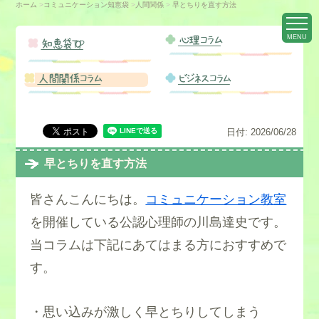
ホーム
>
コミュニケーション知恵袋
>
人間関係
>
早とちりを直す方法
MENU
心理コラム
知恵袋TOP
人間関係コラム
ビジネスコラム
日付:
2026/06/28
早とちりを直す方法
皆さんこんにちは。
コミュニケーション教室
を開催している公認心理師の川島達史です。
当コラムは下記にあてはまる方におすすめで
す。
・思い込みが激しく早とちりしてしまう