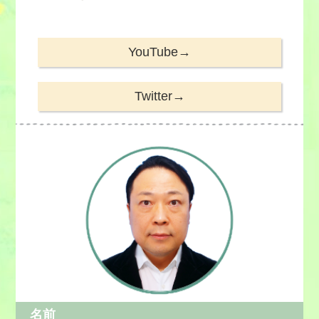
YouTube→
Twitter→
名前