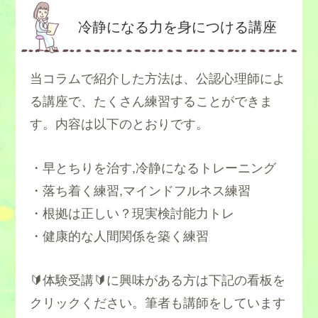
冷静になる力を身につける講座
当コラムで紹介した方法は、公認心理師によ
る講座で、たくさん練習することができま
す。内容は以下のとおりです。
・早とちりを治す,冷静になるトレーニング
①自分を客観視する
・落ち着く練習,マインドフルネス練習
②結論を先送りする
・根拠は正しい？現実検討能力トレ
③根拠が正確かを考える
・健康的な人間関係を築く練習
④別の可能性を考える
①自分を客観視する
⑤現実的に行動する
②結論を先送りする
🔰体験受講🔰に興味がある方は下記の看板を
③根拠が正確かを考える
クリックください。筆者も講師をしています