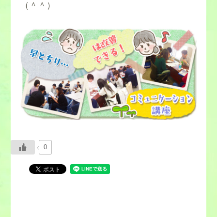
④別の可能性を考える
（＾＾）
⑤現実的に行動する
①自分を客観視する
②結論を先送りする
③根拠が正確かを考える
解答例
④別の可能性を考える
①自分を客観視する
⑤現実的に行動する
0
解答例
①自分を客観視する