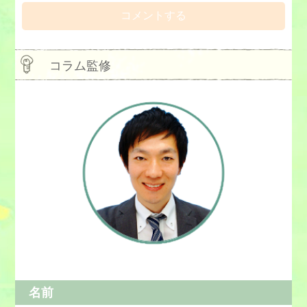
コラム監修
③根拠が正確かを考える
⑤現実的に行動する
⑤現実的に行動する
④別の可能性を考える
名前