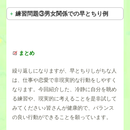
次郎さんのプロフィール
練習問題③男女関係での早とちり例
花子さんのプロフィール
状況
まとめ
状況
繰り返しになりますが、早とちりしがちな人
は、仕事や恋愛で非現実的な行動をしやすく
状況
なります。今回紹介した、冷静に自分を眺め
る練習や、現実的に考えることを是非試して
みてください♪皆さんが健康的で、バランス
の良い行動ができることを願っています。