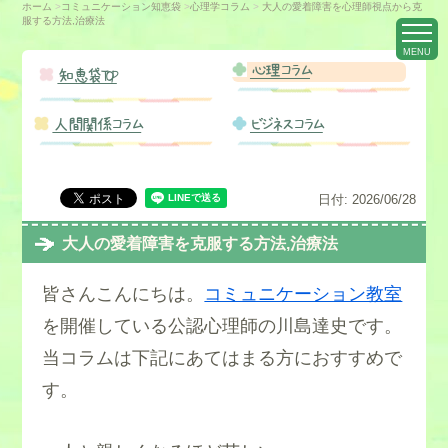
ホーム
>
コミュニケーション知恵袋
>
心理学コラム
>
大人の愛着障害を心理師視点から克
服する方法,治療法
MENU
心理コラム
知恵袋TOP
人間関係コラム
ビジネスコラム
日付:
2026/06/28
大人の愛着障害を克服する方法,治療法
皆さんこんにちは。
コミュニケーション教室
を開催している公認心理師の川島達史です。
当コラムは下記にあてはまる方におすすめで
す。