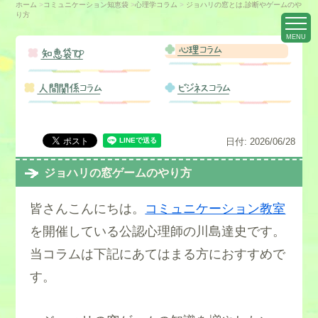
ホーム
>
コミュニケーション知恵袋
>
心理学コラム
>
ジョハリの窓とは,診断やゲームのや
り方
MENU
心理コラム
知恵袋TOP
人間関係コラム
ビジネスコラム
日付:
2026/06/28
ジョハリの窓ゲームのやり方
皆さんこんにちは。
コミュニケーション教室
を開催している公認心理師の川島達史です。
当コラムは下記にあてはまる方におすすめで
す。