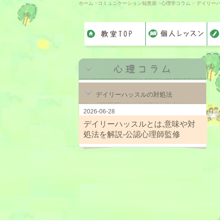
ホーム
>
コミュニケーション知恵袋
>
心理学コラム
>
デイリー
デイリーハッスルの対処法
2026-06-28
デイリーハッスルとは,意味や対
処法を解説-公認心理師監修