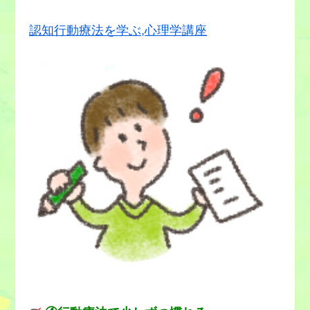
認知行動療法を学ぶ,心理学講座
・笑顔できちんと目を見てあいさつした。
→あいさつが問題である証拠はない。
・カギは持ってきている。
・たまにミスをするが致命的ではない。
・記憶の中ではかけた。
→仕事が原因の可能性は3％以下。
→確実に忘れたという証拠はない。
・上司のことを考えすぎると腹痛がある。
・実際のかけ忘れは1年で
1度もない。
→考え続けると仕事が進まない。
→かけ忘れた可能性は
0.1％以下。