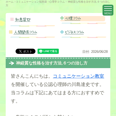
ホーム
>
コミュニケーション知恵袋
>
心理学コラム
>
神経質な性格を治す方法,６つの治し
方
MENU
心理コラム
知恵袋TOP
人間関係コラム
ビジネスコラム
日付:
2026/06/28
神経質な性格を治す方法,６つの治し方
皆さんこんにちは。
コミュニケーション教室
を開催している公認心理師の川島達史です。
当コラムは下記にあてはまる方におすすめで
す。