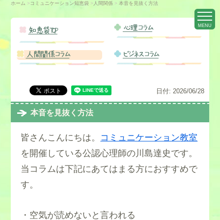
ホーム
>
コミュニケーション知恵袋
>
人間関係
>
本音を見抜く方法
MENU
心理コラム
知恵袋TOP
人間関係コラム
ビジネスコラム
日付:
2026/06/28
本音を見抜く方法
皆さんこんにちは。
コミュニケーション教室
を開催している公認心理師の川島達史です。
当コラムは下記にあてはまる方におすすめで
す。
・空気が読めないと言われる