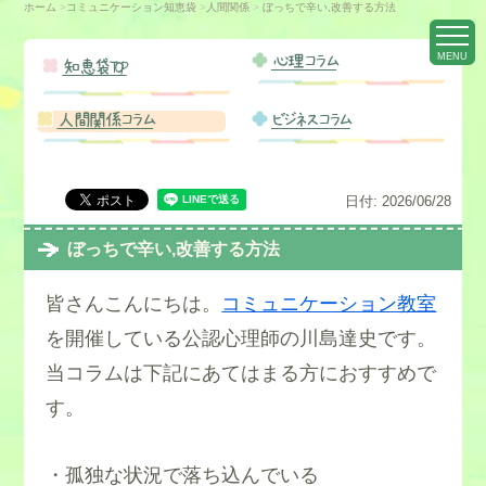
ホーム
>
コミュニケーション知恵袋
>
人間関係
>
ぼっちで辛い,改善する方法
MENU
心理コラム
知恵袋TOP
人間関係コラム
ビジネスコラム
日付:
2026/06/28
ぼっちで辛い,改善する方法
皆さんこんにちは。
コミュニケーション教室
を開催している公認心理師の川島達史です。
当コラムは下記にあてはまる方におすすめで
す。
・孤独な状況で落ち込んでいる