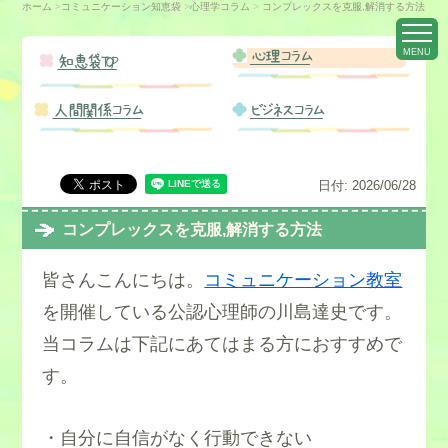
ホーム
>
コミュニケーション知恵袋
>
心理学コラム
>
コンプレックスを克服,解消する方法
MENU
心理コラム
知恵袋TOP
人間関係コラム
ビジネスコラム
日付:
2026/06/28
コンプレックスを克服,解消する方法
皆さんこんにちは。
コミュニケーション教室
を開催している公認心理師の川島達史です。
当コラムは下記にあてはまる方におすすめで
す。
・自分に自信がなく行動できない