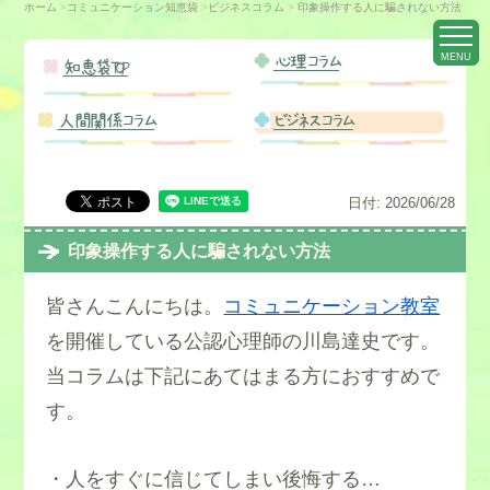
ホーム
>
コミュニケーション知恵袋
>
ビジネスコラム
>
印象操作する人に騙されない方法
MENU
心理コラム
知恵袋TOP
人間関係コラム
ビジネスコラム
日付:
2026/06/28
印象操作する人に騙されない方法
皆さんこんにちは。
コミュニケーション教室
を開催している公認心理師の川島達史です。
当コラムは下記にあてはまる方におすすめで
す。
・人をすぐに信じてしまい後悔する…