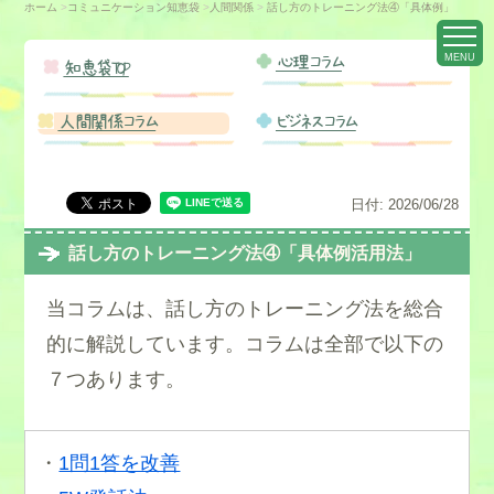
ホーム
>
コミュニケーション知恵袋
>
人間関係
>
話し方のトレーニング法④「具体例」
MENU
心理コラム
知恵袋TOP
人間関係コラム
ビジネスコラム
日付:
2026/06/28
話し方のトレーニング法④「具体例活用法」
当コラムは、話し方のトレーニング法を総合
的に解説しています。コラムは全部で以下の
７つあります。
・
1問1答を改善