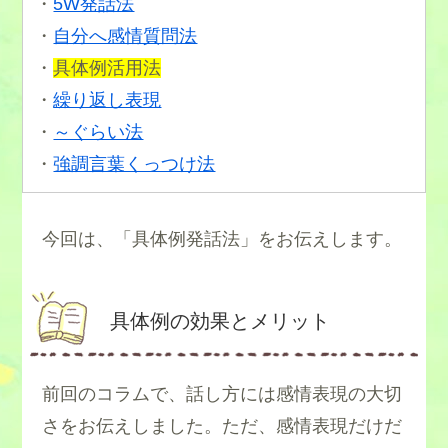
・
5W発話法
・
自分へ感情質問法
・
具体例活用法
・
繰り返し表現
・
～ぐらい法
・
強調言葉くっつけ法
今回は、「具体例発話法」をお伝えします。
具体例の効果とメリット
前回のコラムで、話し方には感情表現の大切
さをお伝えしました。ただ、感情表現だけだ