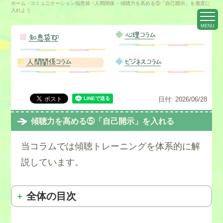
ホーム
>
コミュニケーション知恵袋
>
人間関係
>
傾聴力を高める⑤「自己開示」を適度に
入れよう
MENU
心理コラム
知恵袋TOP
人間関係コラム
ビジネスコラム
日付:
2026/06/28
傾聴力を高める⑤「自己開示」を入れる
当コラムでは傾聴トレーニングを体系的に解
説しています。
全体の目次