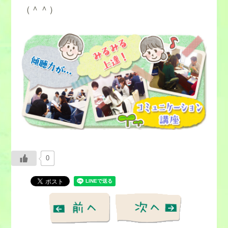
（＾＾）
0