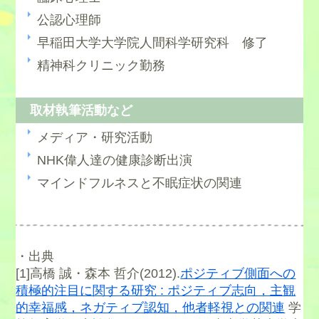
公認心理師
早稲田大学大学院人間科学研究科 修了
精神科クリニック勤務
取材執筆活動など
メディア・研究活動
NHK偉人達の健康診断出演
マインドフルネスと不眠症状の関連
・出典
[1]高橋 誠・森本 哲介(2012).
ポジティブ側面への
積極的注目に関する研究 : ポジティブ志向，主観
的幸福感，ネガティブ認知，他者軽視との関連
学