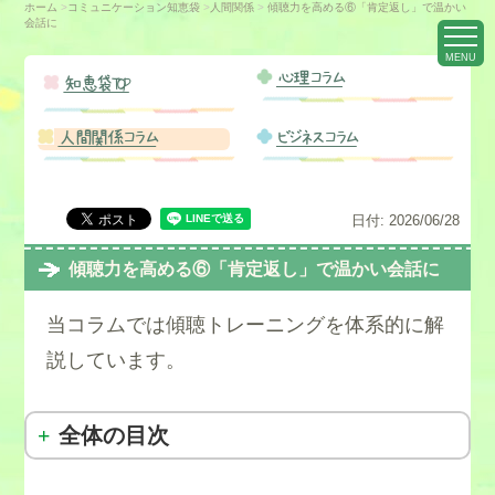
ホーム
>
コミュニケーション知恵袋
>
人間関係
>
傾聴力を高める⑥「肯定返し」で温かい
会話に
MENU
心理コラム
知恵袋TOP
人間関係コラム
ビジネスコラム
日付:
2026/06/28
傾聴力を高める⑥「肯定返し」で温かい会話に
当コラムでは傾聴トレーニングを体系的に解
説しています。
全体の目次