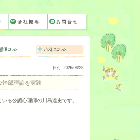
関係コラム
ビジネスコラム
日付:
2026/06/28
le幹部理論を実践
ている公認心理師の川島達史です。