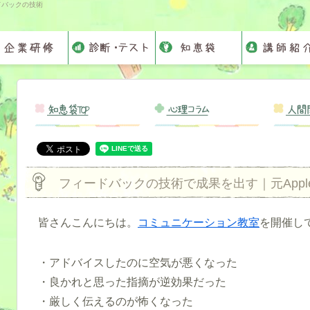
ドバックの技術
知恵袋TOP
心理コラム
人間
フィードバックの技術で成果を出す｜元App
皆さんこんにちは。
コミュニケーション教室
を開催し
・アドバイスしたのに空気が悪くなった
・良かれと思った指摘が逆効果だった
・厳しく伝えるのが怖くなった